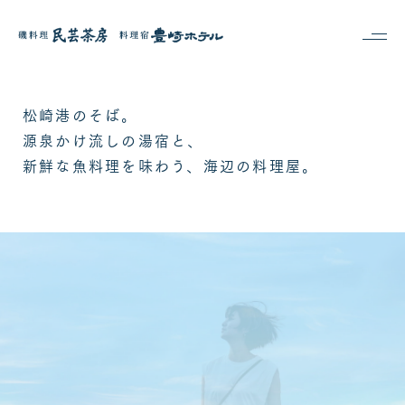
contact us
0558-42-0070
／ 受付時間 10:00-17:00
松崎港のそば。
〒410-3611
静岡県賀茂郡松崎町松崎488-2
源泉かけ流しの湯宿と、
info@toyosaki-hotel.com
新鮮な魚料理を味わう、
海辺の料理屋。
ご予約
お問い合わせ
HOME
磯料理 民芸茶房
松崎温泉 豊崎ホテル
過ごし方