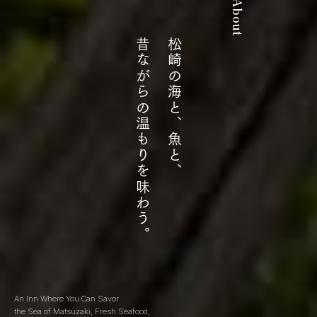
About
昔ながらの温もりを味わう。
松崎の海と、魚と、
An Inn Where You Can Savor
the Sea of Matsuzaki, Fresh Seafood,